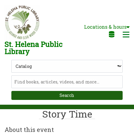
Skip to main navigation
Skip to search bar
Skip to main content
Locations & hours
Skip to footer
M
St. Helena Public
Library
Search
Type
Catalog
Story Time
About this event