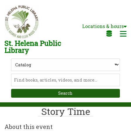
Skip to main navigation
Skip to search bar
Skip to main content
Locations & hours
Skip to footer
M
St. Helena Public
Library
Search
Type
Catalog
Story Time
About this event