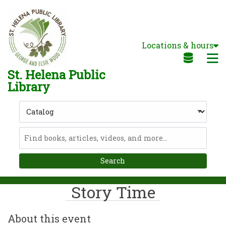
Skip to main navigation
Skip to search bar
Skip to main content
Locations & hours
Skip to footer
M
St. Helena Public
Library
Search
Type
Catalog
Story Time
About this event