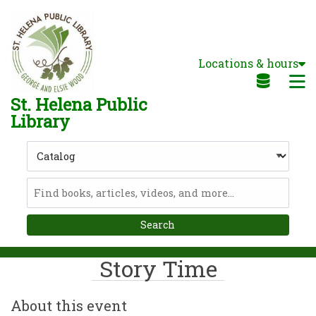
Skip to main navigation
Skip to search bar
Skip to main content
Locations & hours
Skip to footer
M
St. Helena Public
Library
Search
Type
Catalog
Story Time
About this event