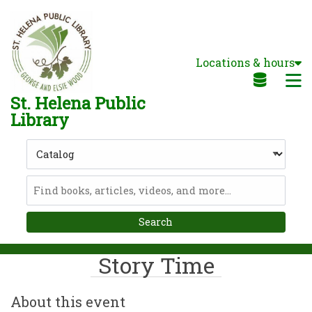
Skip to main navigation
Skip to search bar
Skip to main content
Locations & hours
Skip to footer
M
St. Helena Public
Library
Search
Type
Catalog
Story Time
About this event