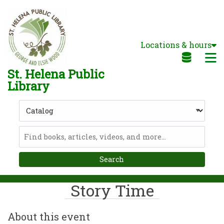
Skip to main navigation
Skip to search bar
Skip to main content
Locations & hours
Skip to footer
M
St. Helena Public
Library
Search
Type
Catalog
Story Time
About this event