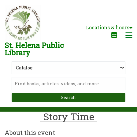
Skip to main navigation
Skip to search bar
Skip to main content
Locations & hours
Skip to footer
M
St. Helena Public
Library
Search
Type
Catalog
Story Time
About this event