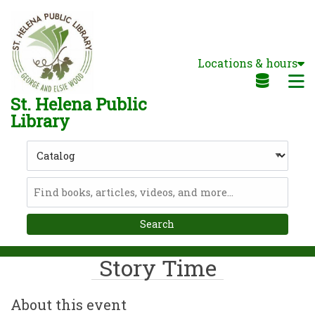
Skip to main navigation
Skip to search bar
Skip to main content
Locations & hours
Skip to footer
M
St. Helena Public
Library
Search
Type
Catalog
Story Time
About this event